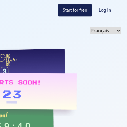
Start for free
Log In