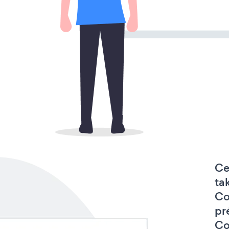
Ce
ta
Co
pr
Co