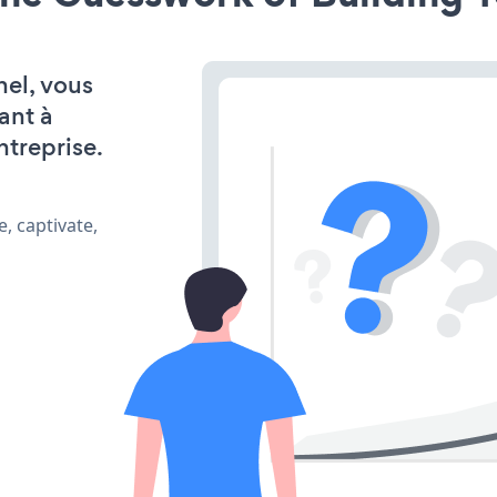
nel, vous
ant à
ntreprise.
, captivate,