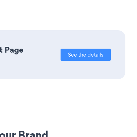
t Page
See the details
our Brand