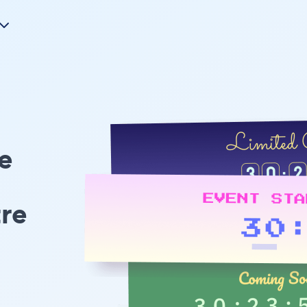
e
tre