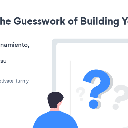
he Guesswork of Building Y
onamiento,
 su
ivate, turn y