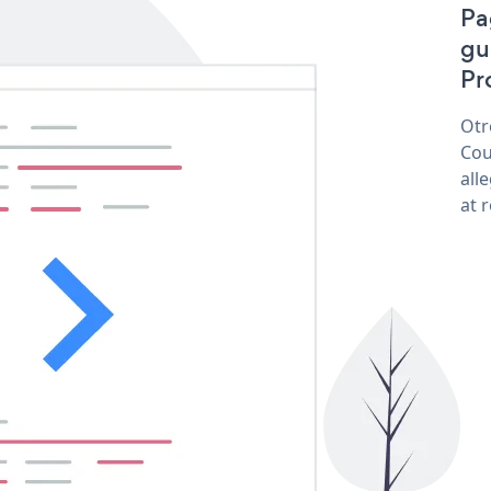
Pa
gu
Pr
Otr
Cou
all
at 