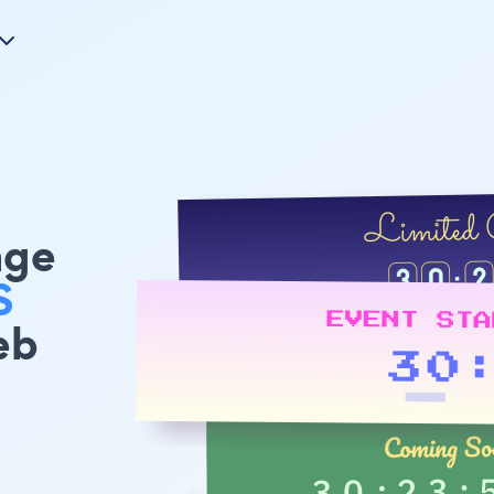
age
S
eb