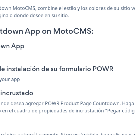
down MotoCMS, combine el estilo y los colores de su sitio
gina o donde desee en su sitio.
ntdown App on MotoCMS:
down App
de instalación de su formulario POWR
 your app
incrustado
onde desea agregar POWR Product Page Countdown. Haga cli
go en el cuadro de propiedades de incrustación "Pegar cód
gina automáticamente. Si no está visible, haga clic en el c