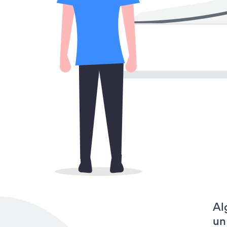
Al
un