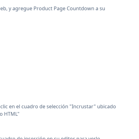
 web, y agregue Product Page Countdown a su
c en el cuadro de selección "Incrustar" ubicado
igo HTML"
uadro de inserción en su editor para verlo.