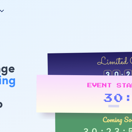
age
ing
b