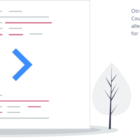
Otr
Cou
all
for