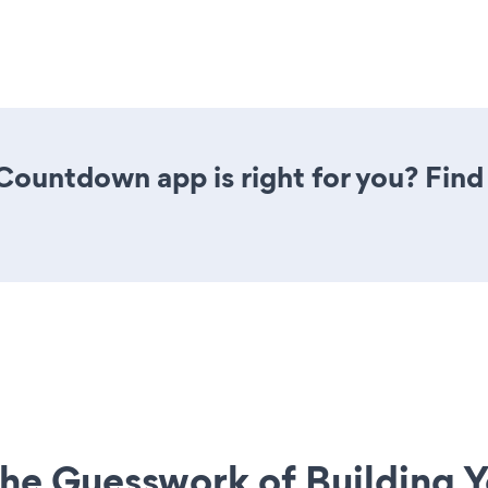
 Countdown app is right for you? Fin
he Guesswork of Building Y