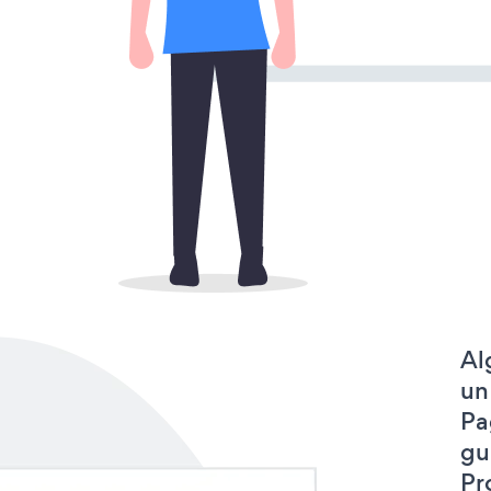
Al
un
Pa
gu
Pr