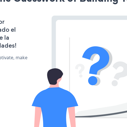
or
ado el
e la
dades!
ptivate, make