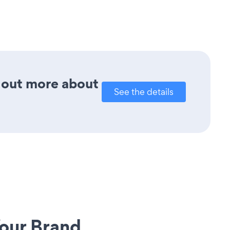
d out more about
See the details
our Brand