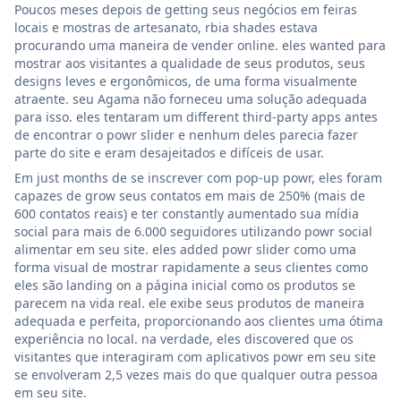
Poucos meses depois de getting seus negócios em feiras
locais e mostras de artesanato, rbia shades estava
procurando uma maneira de vender online. eles wanted para
mostrar aos visitantes a qualidade de seus produtos, seus
designs leves e ergonômicos, de uma forma visualmente
atraente. seu Agama não forneceu uma solução adequada
para isso. eles tentaram um different third-party apps antes
de encontrar o powr slider e nenhum deles parecia fazer
parte do site e eram desajeitados e difíceis de usar.
Em just months de se inscrever com pop-up powr, eles foram
capazes de grow seus contatos em mais de 250% (mais de
600 contatos reais) e ter constantly aumentado sua mídia
social para mais de 6.000 seguidores utilizando powr social
alimentar em seu site. eles added powr slider como uma
forma visual de mostrar rapidamente a seus clientes como
eles são landing on a página inicial como os produtos se
parecem na vida real. ele exibe seus produtos de maneira
adequada e perfeita, proporcionando aos clientes uma ótima
experiência no local. na verdade, eles discovered que os
visitantes que interagiram com aplicativos powr em seu site
se envolveram 2,5 vezes mais do que qualquer outra pessoa
em seu site.