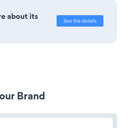
re about its
See the details
our Brand