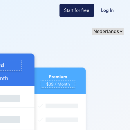
Start for free
Log In