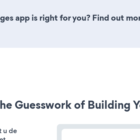
ges app is right for you? Find out mo
he Guesswork of Building Y
t u de
et