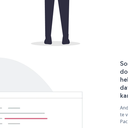
So
do
he
da
ka
And
te 
Pac