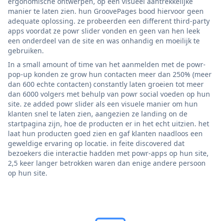
ergonomische ontwerpen, op een visueel aantrekkelijke
manier te laten zien. hun GroovePages bood hiervoor geen
adequate oplossing. ze probeerden een different third-party
apps voordat ze powr slider vonden en geen van hen leek
een onderdeel van de site en was onhandig en moeilijk te
gebruiken.
In a small amount of time van het aanmelden met de powr-
pop-up konden ze grow hun contacten meer dan 250% (meer
dan 600 echte contacten) constantly laten groeien tot meer
dan 6000 volgers met behulp van powr social voeden op hun
site. ze added powr slider als een visuele manier om hun
klanten snel te laten zien, aangezien ze landing on de
startpagina zijn, hoe de producten er in het echt uitzien. het
laat hun producten goed zien en gaf klanten naadloos een
geweldige ervaring op locatie. in feite discovered dat
bezoekers die interactie hadden met powr-apps op hun site,
2,5 keer langer betrokken waren dan enige andere persoon
op hun site.