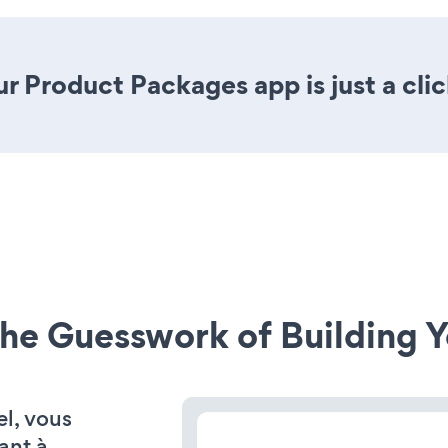
r Product Packages app is just a cli
he Guesswork of Building Y
el, vous
ant à