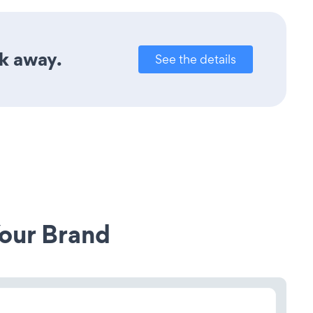
ck away.
See the details
our Brand