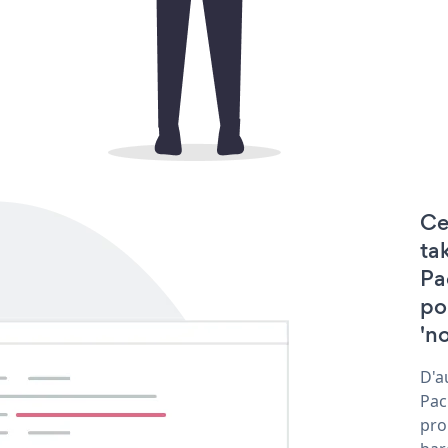
Ce
ta
Pa
po
'no
D'a
Pac
pro