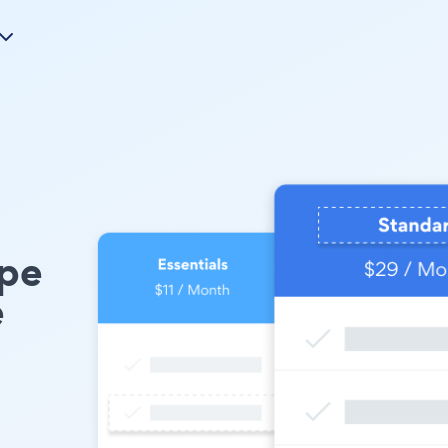
ype
e