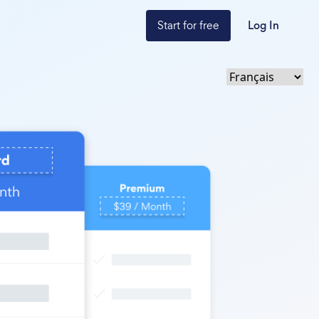
Start for free
Log In