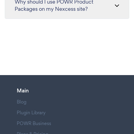
Why should I use POWR Product
Packages on my Nexcess site?
Main
Blog
Plugin Library
POWR Business