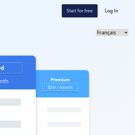
Start for free
Log In