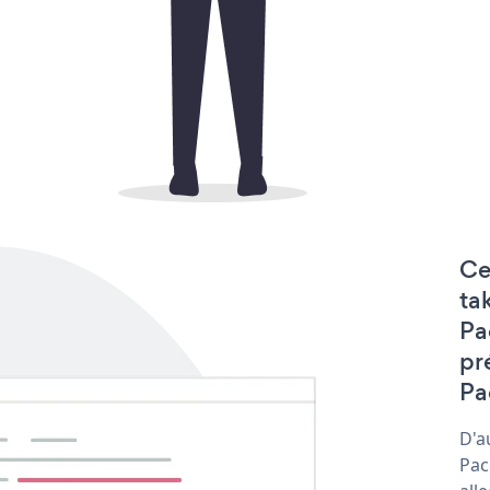
Ce
ta
Pa
pr
Pa
D'a
Pac