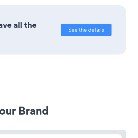
ve all the
See the details
our Brand