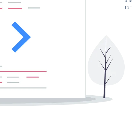
all
for