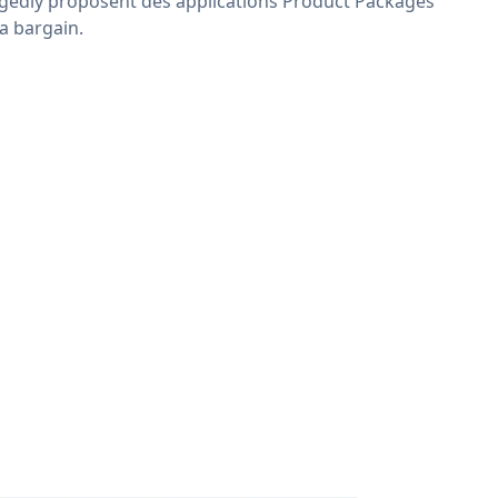
egedly proposent des applications Product Packages
 a bargain.