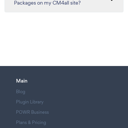
Packages on my CM4all site?
Main
Blog
Plugin Library
POWR Business
Plans & Pricing