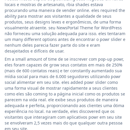
locais e mostras de artesanato, rbia shades estava
procurando uma maneira de vender online. eles required the
ability para mostrar aos visitantes a qualidade de seus
produtos, seus designs leves e ergonômicos, de uma forma
visualmente atraente. seu NewsPortal Theme for WordPress
não forneceu uma solução adequada para isso. eles tentaram
um many different options antes de encontrar o powr slider e
nenhum deles parecia fazer parte do site e eram
desajeitados e difíceis de usar.
Em a small amount of time de se inscrever com pop-up powr,
eles foram capazes de grow seus contatos em mais de 250%
(mais de 600 contatos reais) e ter constantly aumentado sua
mídia social para mais de 6.000 seguidores utilizando powr
social alimentar em seu site. eles added powr slider como
uma forma visual de mostrar rapidamente a seus clientes
como eles são coming to a página inicial como os produtos se
parecem na vida real. ele exibe seus produtos de maneira
adequada e perfeita, proporcionando aos clientes uma ótima
experiência no local. na verdade, eles discovered que os
visitantes que interagiram com aplicativos powr em seu site
se envolveram 2,5 vezes mais do que qualquer outra pessoa
em seu site.