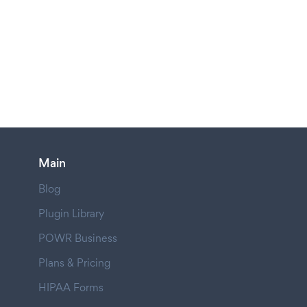
Main
Blog
Plugin Library
POWR Business
Plans & Pricing
HIPAA Forms