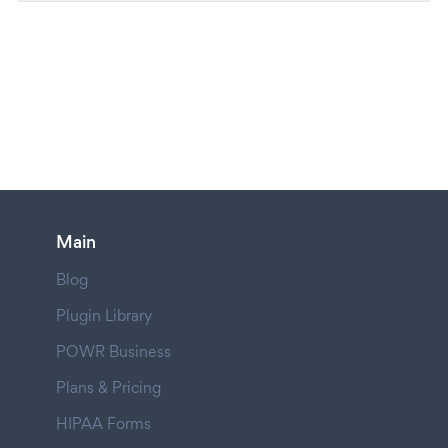
Main
Blog
Plugin Library
POWR Business
Plans & Pricing
HIPAA Forms