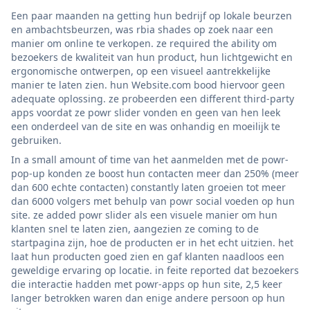
Een paar maanden na getting hun bedrijf op lokale beurzen
en ambachtsbeurzen, was rbia shades op zoek naar een
manier om online te verkopen. ze required the ability om
bezoekers de kwaliteit van hun product, hun lichtgewicht en
ergonomische ontwerpen, op een visueel aantrekkelijke
manier te laten zien. hun Website.com bood hiervoor geen
adequate oplossing. ze probeerden een different third-party
apps voordat ze powr slider vonden en geen van hen leek
een onderdeel van de site en was onhandig en moeilijk te
gebruiken.
In a small amount of time van het aanmelden met de powr-
pop-up konden ze boost hun contacten meer dan 250% (meer
dan 600 echte contacten) constantly laten groeien tot meer
dan 6000 volgers met behulp van powr social voeden op hun
site. ze added powr slider als een visuele manier om hun
klanten snel te laten zien, aangezien ze coming to de
startpagina zijn, hoe de producten er in het echt uitzien. het
laat hun producten goed zien en gaf klanten naadloos een
geweldige ervaring op locatie. in feite reported dat bezoekers
die interactie hadden met powr-apps op hun site, 2,5 keer
langer betrokken waren dan enige andere persoon op hun