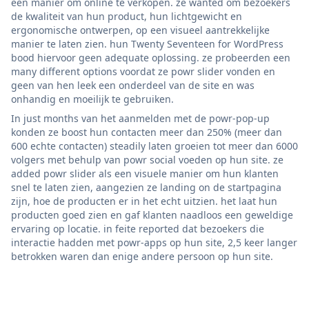
een manier om online te verkopen. ze wanted om bezoekers
de kwaliteit van hun product, hun lichtgewicht en
ergonomische ontwerpen, op een visueel aantrekkelijke
manier te laten zien. hun Twenty Seventeen for WordPress
bood hiervoor geen adequate oplossing. ze probeerden een
many different options voordat ze powr slider vonden en
geen van hen leek een onderdeel van de site en was
onhandig en moeilijk te gebruiken.
In just months van het aanmelden met de powr-pop-up
konden ze boost hun contacten meer dan 250% (meer dan
600 echte contacten) steadily laten groeien tot meer dan 6000
volgers met behulp van powr social voeden op hun site. ze
added powr slider als een visuele manier om hun klanten
snel te laten zien, aangezien ze landing on de startpagina
zijn, hoe de producten er in het echt uitzien. het laat hun
producten goed zien en gaf klanten naadloos een geweldige
ervaring op locatie. in feite reported dat bezoekers die
interactie hadden met powr-apps op hun site, 2,5 keer langer
betrokken waren dan enige andere persoon op hun site.