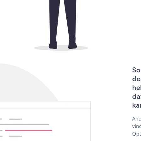
So
do
he
da
ka
And
vin
Opt