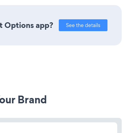
t Options app?
See the details
our Brand