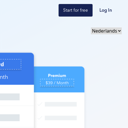
Start for free
Log In