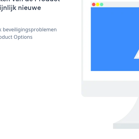
ijnlijk nieuwe
ijk beveiligingsproblemen
oduct Options