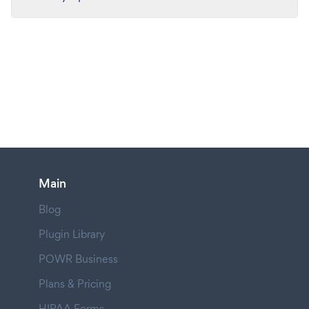
Main
Blog
Plugin Library
POWR Business
Plans & Pricing
HIPAA Forms