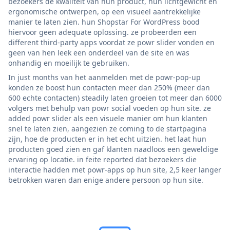
bezoekers de kwaliteit van hun product, hun lichtgewicht en
ergonomische ontwerpen, op een visueel aantrekkelijke
manier te laten zien. hun Shopstar For WordPress bood
hiervoor geen adequate oplossing. ze probeerden een
different third-party apps voordat ze powr slider vonden en
geen van hen leek een onderdeel van de site en was
onhandig en moeilijk te gebruiken.
In just months van het aanmelden met de powr-pop-up
konden ze boost hun contacten meer dan 250% (meer dan
600 echte contacten) steadily laten groeien tot meer dan 6000
volgers met behulp van powr social voeden op hun site. ze
added powr slider als een visuele manier om hun klanten
snel te laten zien, aangezien ze coming to de startpagina
zijn, hoe de producten er in het echt uitzien. het laat hun
producten goed zien en gaf klanten naadloos een geweldige
ervaring op locatie. in feite reported dat bezoekers die
interactie hadden met powr-apps op hun site, 2,5 keer langer
betrokken waren dan enige andere persoon op hun site.