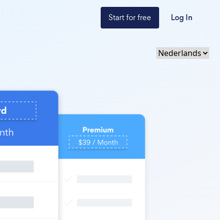
Start for free
Log In