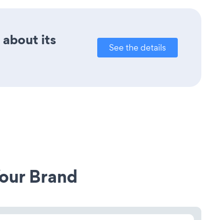
 about its
See the details
our Brand