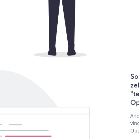
So
ze
"t
Op
And
vin
Opt