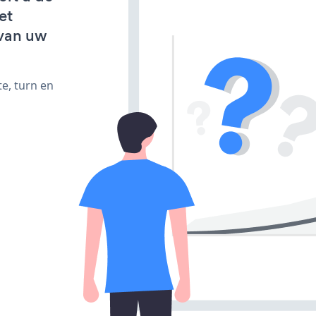
et
van uw
e, turn en