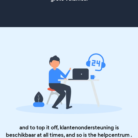
and to top it off, klantenondersteuning is
beschikbaar at all times, and so is the
helpcentrum
.