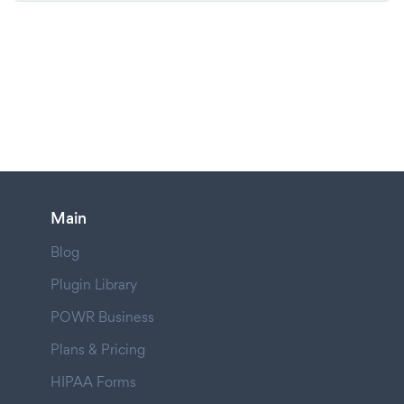
Main
Blog
Plugin Library
POWR Business
Plans & Pricing
HIPAA Forms