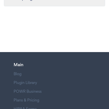
Main
Blog
Plugin Library
POWR Business
Plans & Pricing
HIPAA Forms