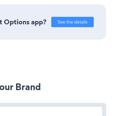
t Options app?
See the details
our Brand