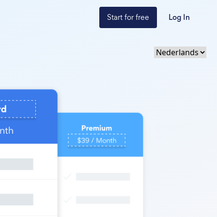
Start for free
Log In