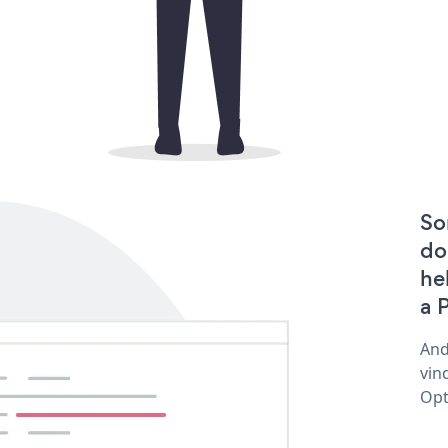
So
do
he
a 
And
vin
Opt