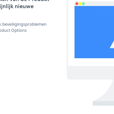
ijnlijk nieuwe
ijk beveiligingsproblemen
oduct Options