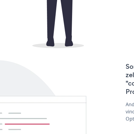
So
ze
"c
Pr
And
vin
Opt