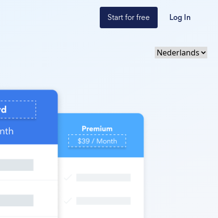
Start for free
Log In