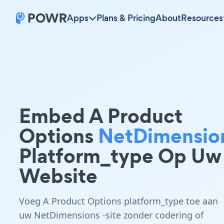
Apps
Plans & Pricing
About
Resources
Embed A Product
Options
NetDimensio
Platform_type Op Uw
Website
Voeg A Product Options platform_type toe aan
uw NetDimensions -site zonder codering of