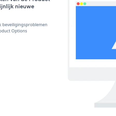
ijnlijk nieuwe
ijk beveiligingsproblemen
oduct Options