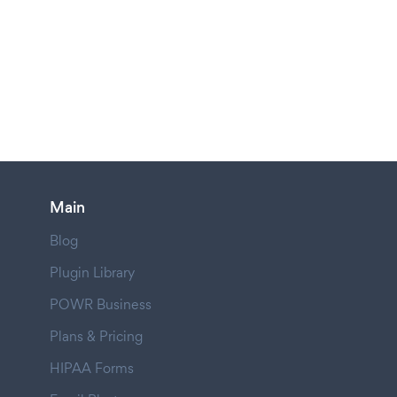
Main
Blog
Plugin Library
POWR Business
Plans & Pricing
HIPAA Forms