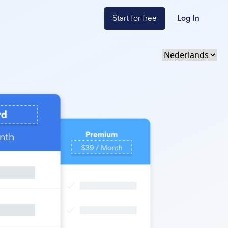
Start for free
Log In