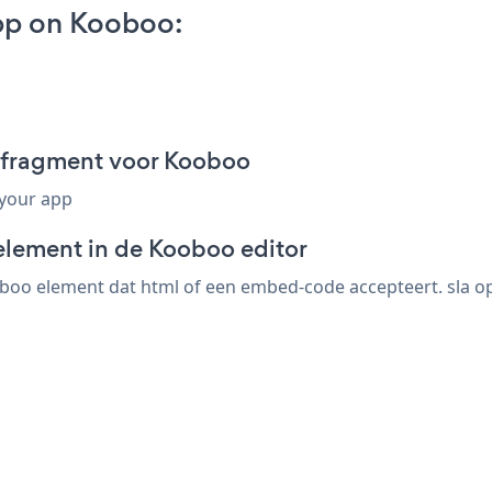
pp on Kooboo:
-fragment voor Kooboo
 your app
element in de Kooboo editor
oo element dat html of een embed-code accepteert. sla op,