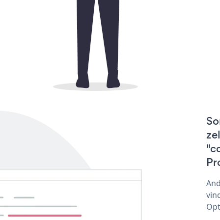
So
ze
"c
Pr
And
vin
Opt