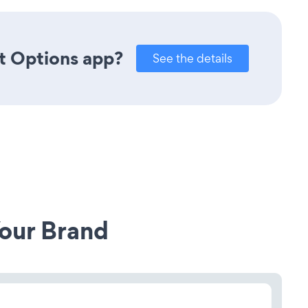
t Options app?
See the details
our Brand