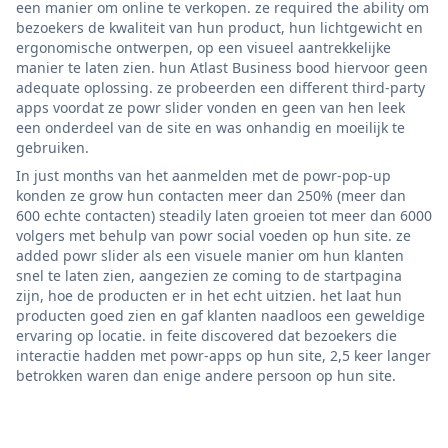
een manier om online te verkopen. ze required the ability om
bezoekers de kwaliteit van hun product, hun lichtgewicht en
ergonomische ontwerpen, op een visueel aantrekkelijke
manier te laten zien. hun Atlast Business bood hiervoor geen
adequate oplossing. ze probeerden een different third-party
apps voordat ze powr slider vonden en geen van hen leek
een onderdeel van de site en was onhandig en moeilijk te
gebruiken.
In just months van het aanmelden met de powr-pop-up
konden ze grow hun contacten meer dan 250% (meer dan
600 echte contacten) steadily laten groeien tot meer dan 6000
volgers met behulp van powr social voeden op hun site. ze
added powr slider als een visuele manier om hun klanten
snel te laten zien, aangezien ze coming to de startpagina
zijn, hoe de producten er in het echt uitzien. het laat hun
producten goed zien en gaf klanten naadloos een geweldige
ervaring op locatie. in feite discovered dat bezoekers die
interactie hadden met powr-apps op hun site, 2,5 keer langer
betrokken waren dan enige andere persoon op hun site.