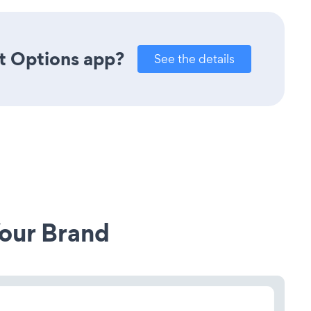
t Options app?
See the details
our Brand