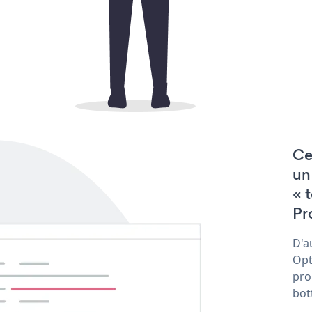
Ce
un
« 
Pr
D'a
Opt
pro
bot