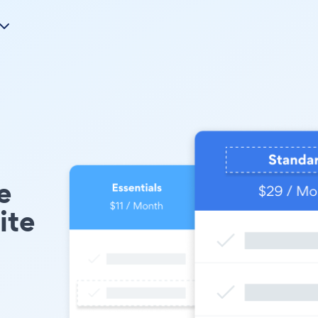
e
ite