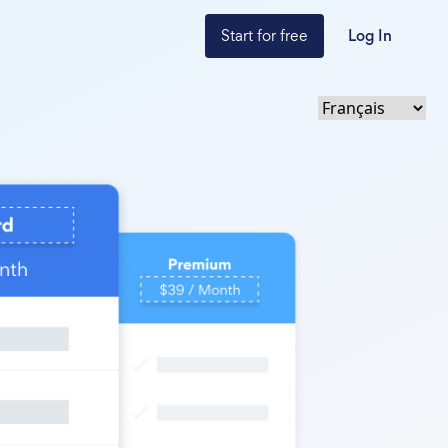
Start for free
Log In