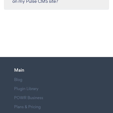
on my Pulse CMS site?
Main
Blog
Plugin Library
POWR Business
Plans & Pricing