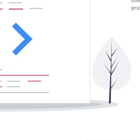
ofe
pri