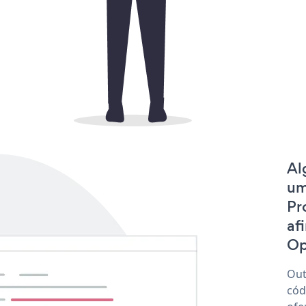
Al
um
Pr
af
Op
Out
cód