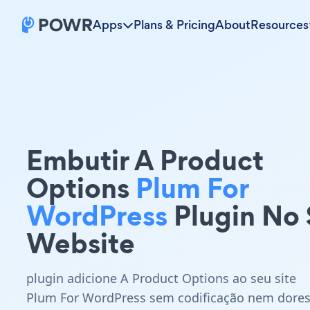
Apps
Plans & Pricing
About
Resources
Embutir A Product
Options
Plum For
WordPress
Plugin No
Website
plugin adicione A Product Options ao seu site
Plum For WordPress sem codificação nem dore