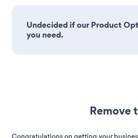
Undecided if our Product Opti
you need.
Remove t
Congratulations on getting your busines