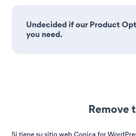
Undecided if our Product Opti
you need.
Remove t
Si tiene su sitio web Conica for WordPre