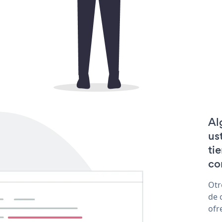
Al
us
ti
co
Otr
de 
ofr