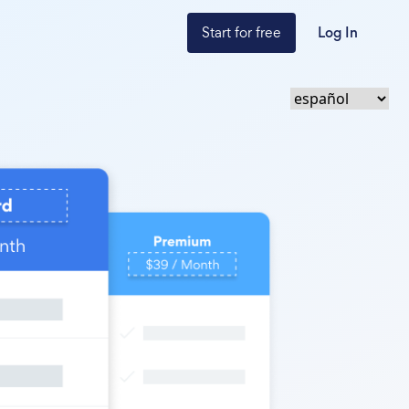
Start for free
Log In