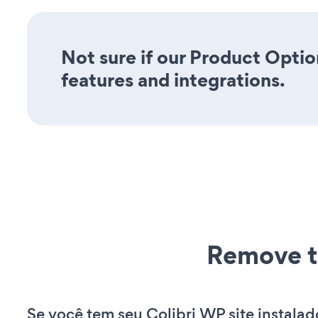
Not sure if our Product Option
features and integrations.
Remove t
Se você tem seu Colibri WP site instalad