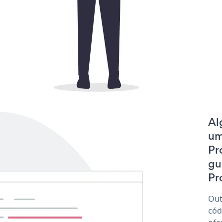
Al
um
Pr
gu
Pr
Out
cód