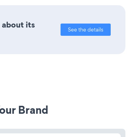
 about its
See the details
our Brand