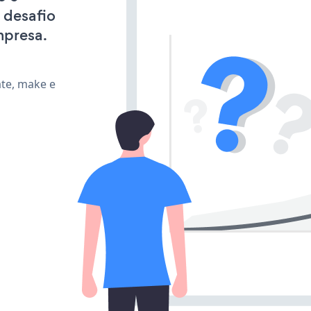
 desafio
mpresa.
ate, make e