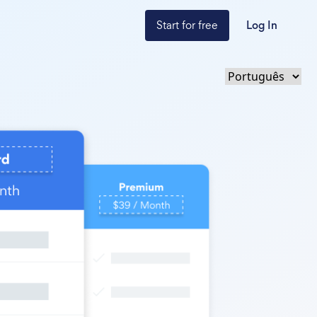
Start for free
Log In