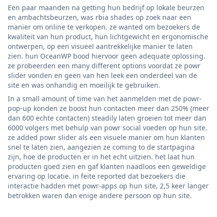
Een paar maanden na getting hun bedrijf op lokale beurzen
en ambachtsbeurzen, was rbia shades op zoek naar een
manier om online te verkopen. ze wanted om bezoekers de
kwaliteit van hun product, hun lichtgewicht en ergonomische
ontwerpen, op een visueel aantrekkelijke manier te laten
zien. hun OceanWP bood hiervoor geen adequate oplossing.
ze probeerden een many different options voordat ze powr
slider vonden en geen van hen leek een onderdeel van de
site en was onhandig en moeilijk te gebruiken.
In a small amount of time van het aanmelden met de powr-
pop-up konden ze boost hun contacten meer dan 250% (meer
dan 600 echte contacten) steadily laten groeien tot meer dan
6000 volgers met behulp van powr social voeden op hun site.
ze added powr slider als een visuele manier om hun klanten
snel te laten zien, aangezien ze coming to de startpagina
zijn, hoe de producten er in het echt uitzien. het laat hun
producten goed zien en gaf klanten naadloos een geweldige
ervaring op locatie. in feite reported dat bezoekers die
interactie hadden met powr-apps op hun site, 2,5 keer langer
betrokken waren dan enige andere persoon op hun site.