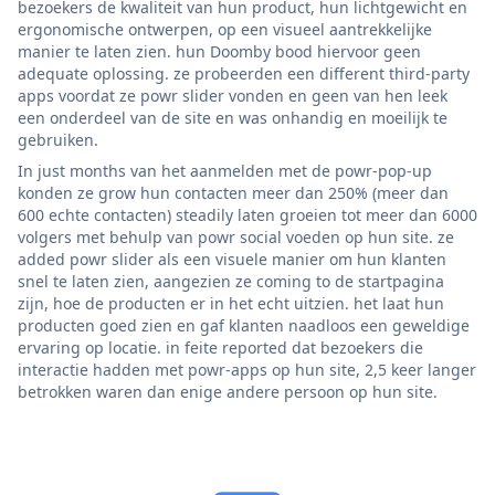
bezoekers de kwaliteit van hun product, hun lichtgewicht en
ergonomische ontwerpen, op een visueel aantrekkelijke
manier te laten zien. hun Doomby bood hiervoor geen
adequate oplossing. ze probeerden een different third-party
apps voordat ze powr slider vonden en geen van hen leek
een onderdeel van de site en was onhandig en moeilijk te
gebruiken.
In just months van het aanmelden met de powr-pop-up
konden ze grow hun contacten meer dan 250% (meer dan
600 echte contacten) steadily laten groeien tot meer dan 6000
volgers met behulp van powr social voeden op hun site. ze
added powr slider als een visuele manier om hun klanten
snel te laten zien, aangezien ze coming to de startpagina
zijn, hoe de producten er in het echt uitzien. het laat hun
producten goed zien en gaf klanten naadloos een geweldige
ervaring op locatie. in feite reported dat bezoekers die
interactie hadden met powr-apps op hun site, 2,5 keer langer
betrokken waren dan enige andere persoon op hun site.