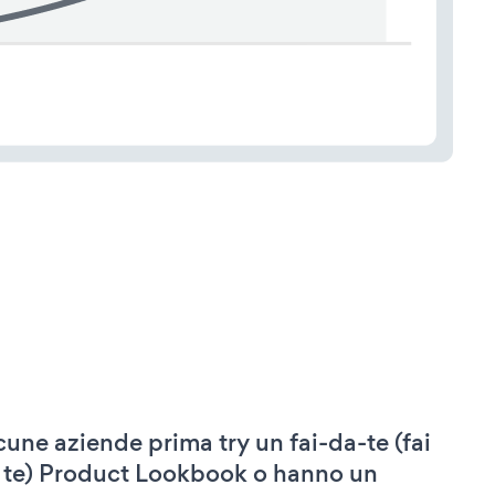
cune aziende prima try un fai-da-te (fai
 te) Product Lookbook o hanno un