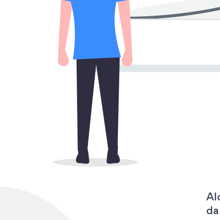
Al
da