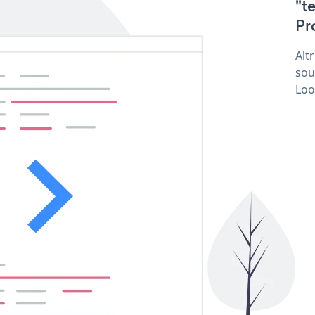
"t
Pr
Alt
sou
Loo