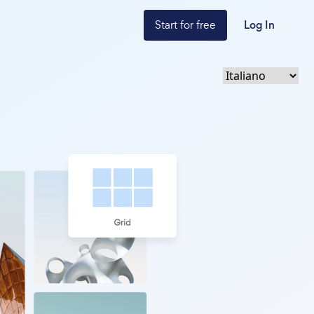
Start for free
Log In