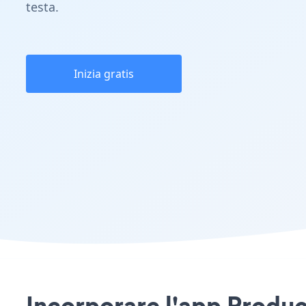
testa.
Inizia gratis
Incorporare l'app Product