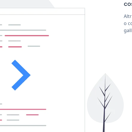
co
Alt
o c
gal