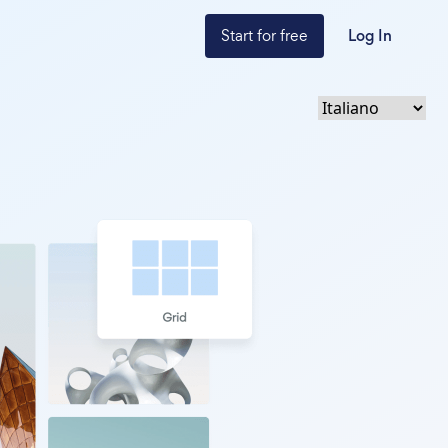
Start for free
Log In