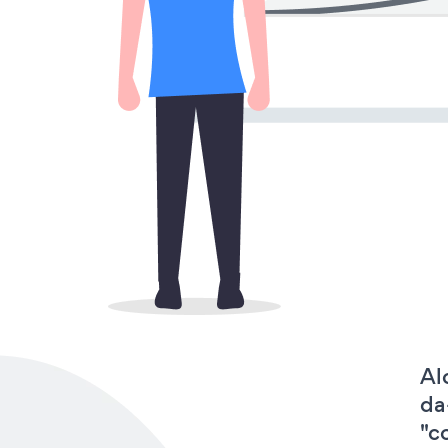
Al
da
"c