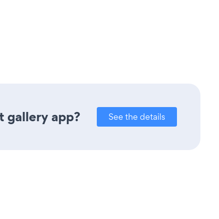
 gallery app?
See the details