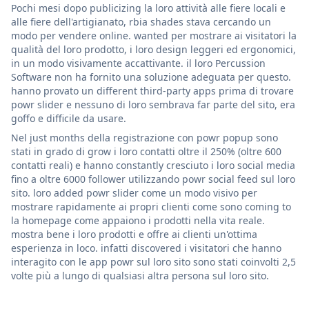
Pochi mesi dopo publicizing la loro attività alle fiere locali e
alle fiere dell'artigianato, rbia shades stava cercando un
modo per vendere online. wanted per mostrare ai visitatori la
qualità del loro prodotto, i loro design leggeri ed ergonomici,
in un modo visivamente accattivante. il loro Percussion
Software non ha fornito una soluzione adeguata per questo.
hanno provato un different third-party apps prima di trovare
powr slider e nessuno di loro sembrava far parte del sito, era
goffo e difficile da usare.
Nel just months della registrazione con powr popup sono
stati in grado di grow i loro contatti oltre il 250% (oltre 600
contatti reali) e hanno constantly cresciuto i loro social media
fino a oltre 6000 follower utilizzando powr social feed sul loro
sito. loro added powr slider come un modo visivo per
mostrare rapidamente ai propri clienti come sono coming to
la homepage come appaiono i prodotti nella vita reale.
mostra bene i loro prodotti e offre ai clienti un'ottima
esperienza in loco. infatti discovered i visitatori che hanno
interagito con le app powr sul loro sito sono stati coinvolti 2,5
volte più a lungo di qualsiasi altra persona sul loro sito.