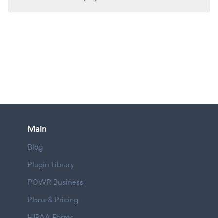
Main
Blog
Plugin Library
POWR Business
Plans & Pricing
HIPAA Forms