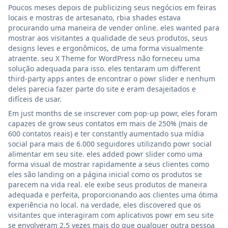
Poucos meses depois de publicizing seus negócios em feiras
locais e mostras de artesanato, rbia shades estava
procurando uma maneira de vender online. eles wanted para
mostrar aos visitantes a qualidade de seus produtos, seus
designs leves e ergonômicos, de uma forma visualmente
atraente. seu X Theme for WordPress não forneceu uma
solução adequada para isso. eles tentaram um different
third-party apps antes de encontrar o powr slider e nenhum
deles parecia fazer parte do site e eram desajeitados e
difíceis de usar.
Em just months de se inscrever com pop-up powr, eles foram
capazes de grow seus contatos em mais de 250% (mais de
600 contatos reais) e ter constantly aumentado sua mídia
social para mais de 6.000 seguidores utilizando powr social
alimentar em seu site. eles added powr slider como uma
forma visual de mostrar rapidamente a seus clientes como
eles são landing on a página inicial como os produtos se
parecem na vida real. ele exibe seus produtos de maneira
adequada e perfeita, proporcionando aos clientes uma ótima
experiência no local. na verdade, eles discovered que os
visitantes que interagiram com aplicativos powr em seu site
se envolveram 2,5 vezes mais do que qualquer outra pessoa