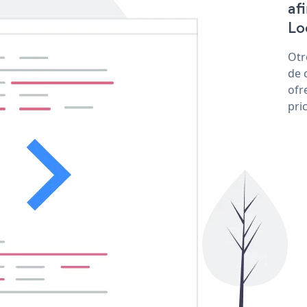
af
Lo
Otr
de 
ofr
pri