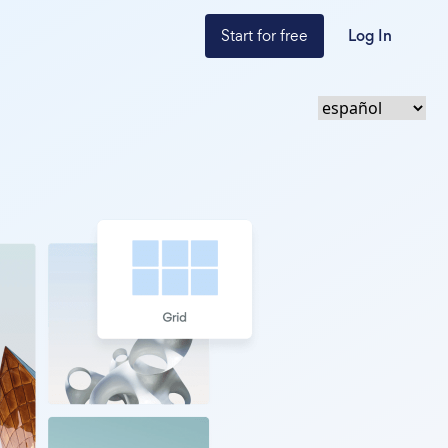
Start for free
Log In