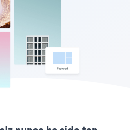
elz nunca ha sido tan