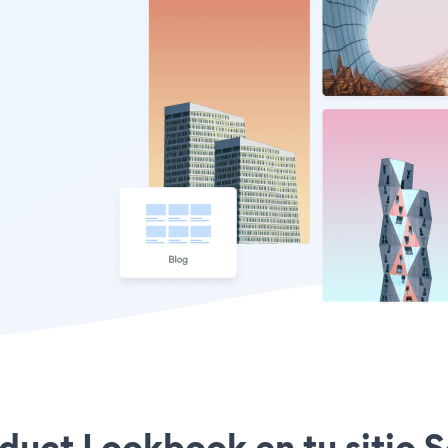
oduct Lookbook en tu sitio S