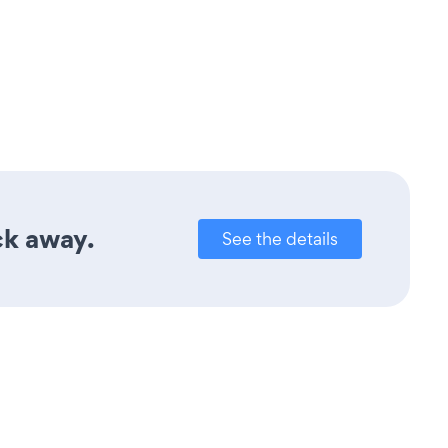
ck away.
See the details