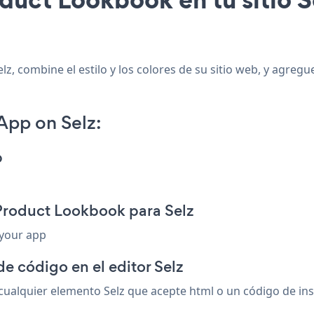
z, combine el estilo y los colores de su sitio web, y agreg
pp on Selz:
p
Product Lookbook para Selz
 your app
e código en el editor Selz
alquier elemento Selz que acepte html o un código de inser