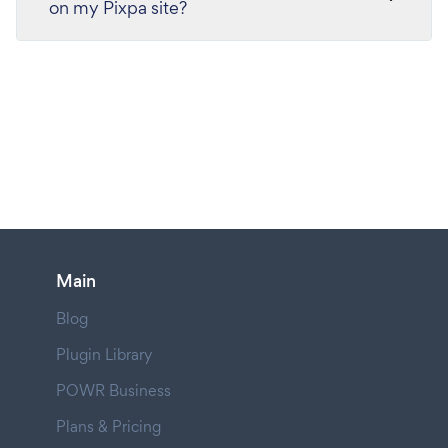
on my Pixpa site?
Main
Blog
Plugin Library
POWR Business
Plans & Pricing