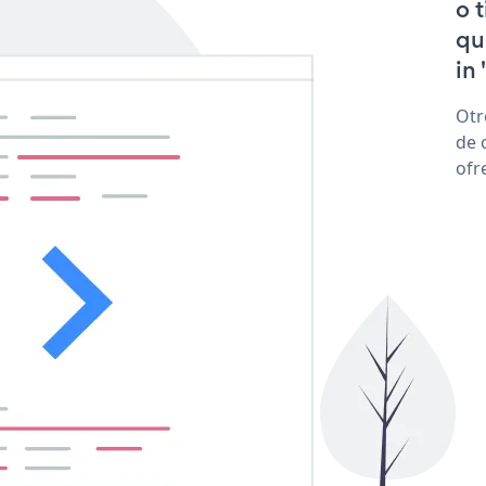
o 
qu
in 
Otr
de 
ofr