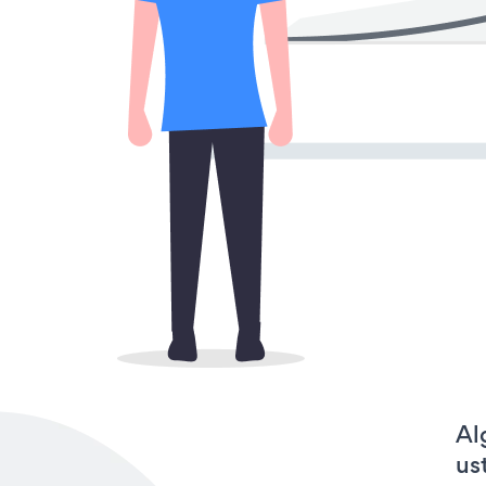
Al
us