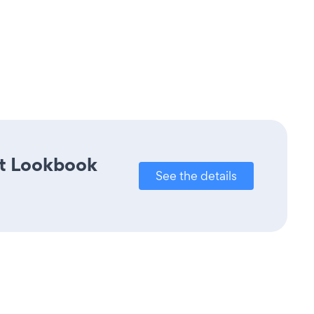
ct Lookbook
See the details