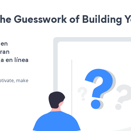
he Guesswork of Building Y
 en
gran
a en línea
ptivate, make