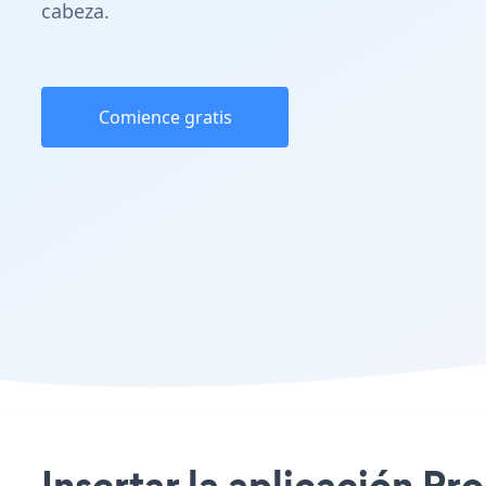
cabeza.
Comience gratis
Insertar la aplicación P