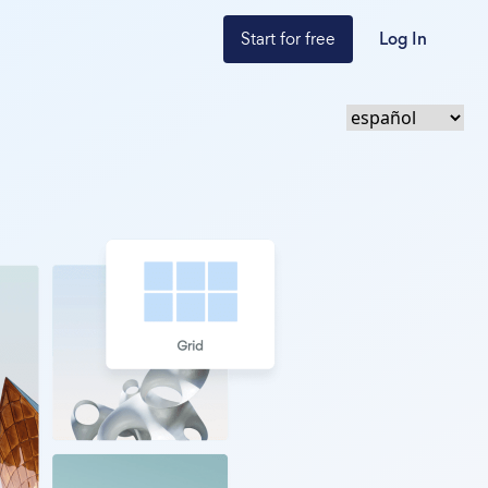
Start for free
Log In