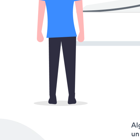
Al
un