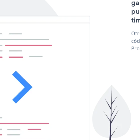
ga
pu
tim
Otr
cód
Pro