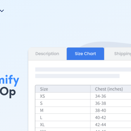
ify
 Op
n