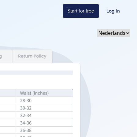
Start for free
Log In