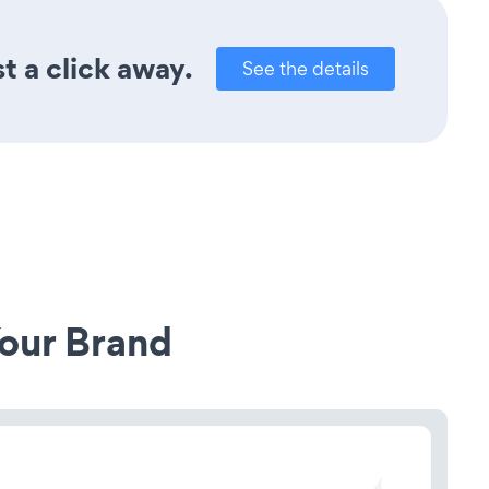
t a click away.
See the details
our Brand