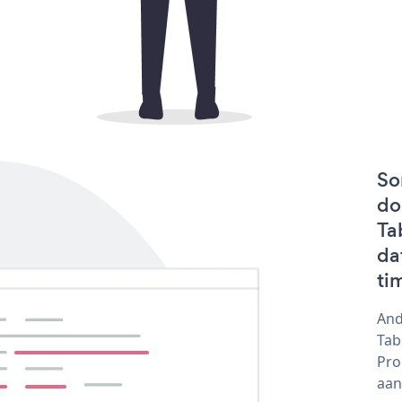
So
do
Ta
da
ti
And
Tab
Pro
aan