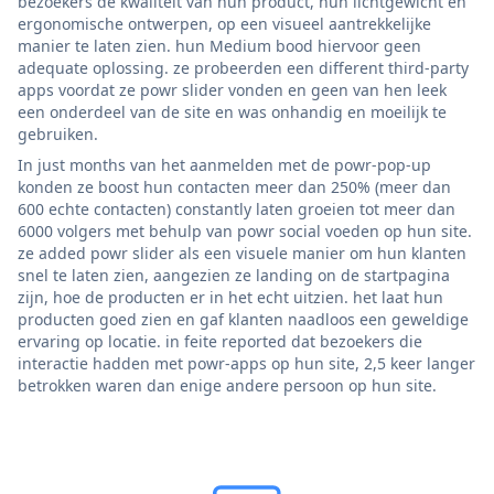
bezoekers de kwaliteit van hun product, hun lichtgewicht en
ergonomische ontwerpen, op een visueel aantrekkelijke
manier te laten zien. hun Medium bood hiervoor geen
adequate oplossing. ze probeerden een different third-party
apps voordat ze powr slider vonden en geen van hen leek
een onderdeel van de site en was onhandig en moeilijk te
gebruiken.
In just months van het aanmelden met de powr-pop-up
konden ze boost hun contacten meer dan 250% (meer dan
600 echte contacten) constantly laten groeien tot meer dan
6000 volgers met behulp van powr social voeden op hun site.
ze added powr slider als een visuele manier om hun klanten
snel te laten zien, aangezien ze landing on de startpagina
zijn, hoe de producten er in het echt uitzien. het laat hun
producten goed zien en gaf klanten naadloos een geweldige
ervaring op locatie. in feite reported dat bezoekers die
interactie hadden met powr-apps op hun site, 2,5 keer langer
betrokken waren dan enige andere persoon op hun site.