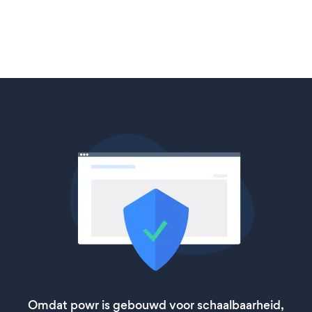
Omdat powr is gebouwd voor schaalbaarheid,