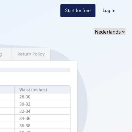
Start for free
Log In