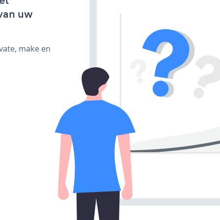
et
van uw
ivate, make en