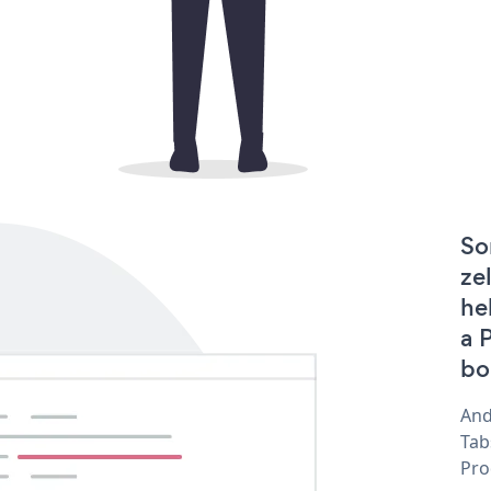
So
ze
he
a 
bo
And
Tab
Pro