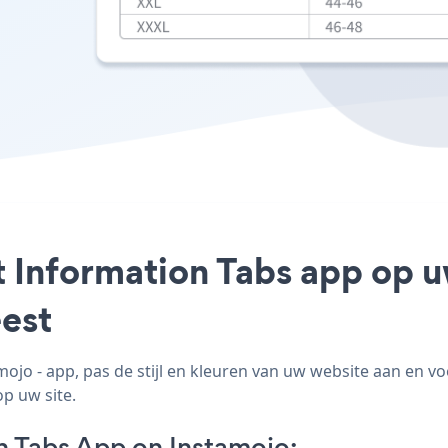
t Information Tabs app op u
est
jo - app, pas de stijl en kleuren van uw website aan en v
op uw site.
n Tabs App on Instamojo: