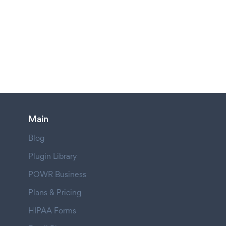
Main
Blog
Plugin Library
POWR Business
Plans & Pricing
HIPAA Forms