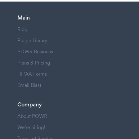
Main
Blog
Plugin Library
POWR Business
Plans & Pricing
HIPAA Forms
Email Blast
Company
About POWR
We're hiring!
Terms of Service