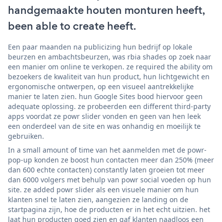
handgemaakte houten monturen heeft,
been able to create heeft.
Een paar maanden na publicizing hun bedrijf op lokale
beurzen en ambachtsbeurzen, was rbia shades op zoek naar
een manier om online te verkopen. ze required the ability om
bezoekers de kwaliteit van hun product, hun lichtgewicht en
ergonomische ontwerpen, op een visueel aantrekkelijke
manier te laten zien. hun Google Sites bood hiervoor geen
adequate oplossing. ze probeerden een different third-party
apps voordat ze powr slider vonden en geen van hen leek
een onderdeel van de site en was onhandig en moeilijk te
gebruiken.
In a small amount of time van het aanmelden met de powr-
pop-up konden ze boost hun contacten meer dan 250% (meer
dan 600 echte contacten) constantly laten groeien tot meer
dan 6000 volgers met behulp van powr social voeden op hun
site. ze added powr slider als een visuele manier om hun
klanten snel te laten zien, aangezien ze landing on de
startpagina zijn, hoe de producten er in het echt uitzien. het
laat hun producten goed zien en gaf klanten naadloos een