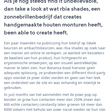
Als je nog steeds find it unbelievable,
dan take a look at wat rbia shades, een
zonnebrillenbedrijf dat creates
handgemaakte houten monturen heeft,
been able to create heeft.
Een paar maanden na publicizing hun bedrijf op lokale
beurzen en ambachtsbeurzen, was rbia shades op zoek naar
een manier om online te verkopen. ze wanted om bezoekers
de kwaliteit van hun product, hun lichtgewicht en
ergonomische ontwerpen, op een visueel aantrekkelijke
manier te laten zien. hun Bonanza bood hiervoor geen
adequate oplossing. ze probeerden een different third-party
apps voordat ze powr slider vonden en geen van hen leek
een onderdeel van de site en was onhandig en moeilijk te
gebruiken.
In just months van het aanmelden met de powr-pop-up
konden ze grow hun contacten meer dan 250% (meer dan
600 echte contacten) constantly laten groeien tot meer dan
6000 volgers met behulp van powr social voeden op hun site.