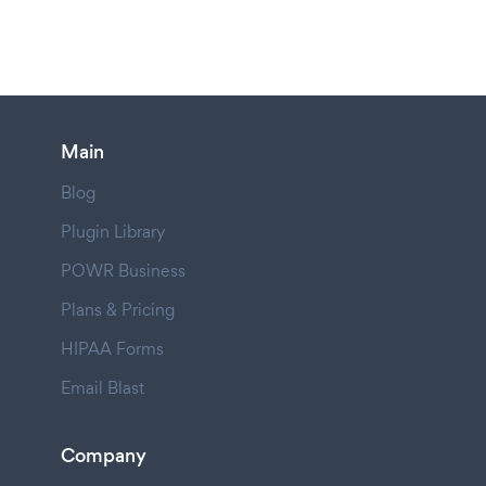
Main
Blog
Plugin Library
POWR Business
Plans & Pricing
HIPAA Forms
Email Blast
Company