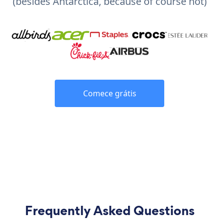
(besides Antarctica, because of course not)
Comece grátis
Frequently Asked Questions